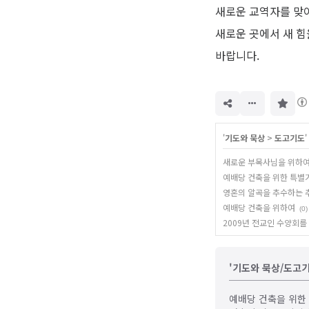
새로운 교역자를 맞이
새로운 곳에서 새 힘
바랍니다.
구
독
하
기
'
기도와 묵상
>
도고기도
새로운 부목사님을 위하
예배당 건축을 위한 특별
영혼의 알곡을 추수하는
예배당 건축을 위하여
(0)
2009년 전교인 수양회를
'기도와 묵상/도고기
예배당 건축을 위한