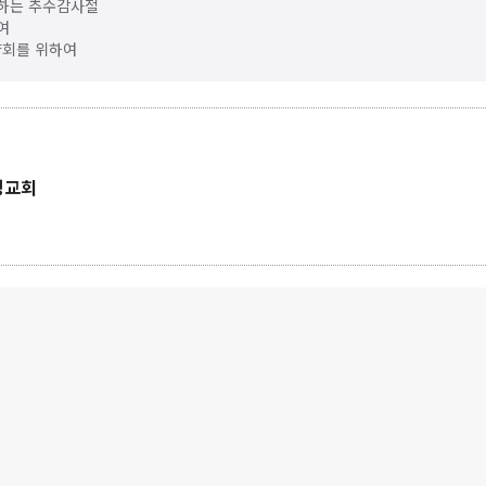
하는 추수감사절
여
양회를 위하여
평교회