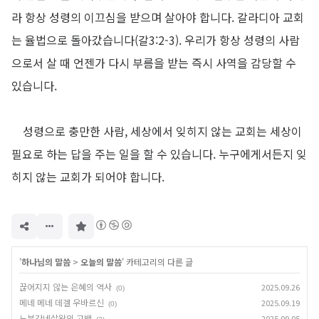
라 항상 성령의 이끄심을 받으며 살아야 합니다
.
갈라디아 교회
는 율법으로 돌아갔습니다
(
갈
3:2-3).
우리가 항상 성령의 사람
으로서 살 때 언젠가 다시 부름을 받는 즉시 사역을 감당할 수
있습니다
.
성령으로 충만한 사람
,
세상에서 잊히지 않는 교회는 세상이
필요로 하는 답을 주는 일을 할 수 있습니다
.
누구에게서든지 잊
히지 않는 교회가 되어야 합니다
.
구
독
하
기
'
하나님의 말씀
>
오늘의 말씀
' 카테고리의 다른 글
끊어지지 않는 은혜의 역사
2025.09.26
(0)
메네 메네 데겔 우바르신
2025.09.19
(0)
느부갓네살왕의 고백
2025.09.05